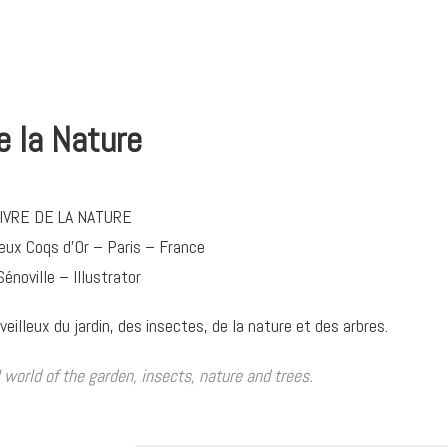
e la Nature
IVRE DE LA NATURE
ux Coqs d’Or – Paris – France
Sénoville – Illustrator
illeux du jardin, des insectes, de la nature et des arbres.
world of the garden, insects, nature and trees.